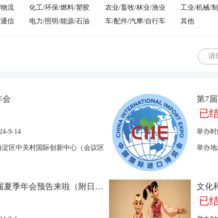
/物流
化工/环保/燃料/塑胶
农业/畜牧/林业/渔业
工业/机械/
/通信
电力/照明/能源/石油
车/配件/汽摩/自行车
其他
年会
已
24-9-14
举办时
·海淀区中关村国际创新中心（会议区
举办地
2024亚布力企业家第20届夏季年会预告来啦（附日程及报名方式）
已