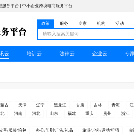
型服务平台 | 中小企业跨境电商服务平台
政策
服务
专家
机构
活动
讯云
培训云
法律云
企业云
专
内蒙古
天津
辽宁
黑龙江
甘肃
吉林
青海
江
湖北
河南
河北
山东
福建
重庆
贵州
浙江
皮革/服装/箱包
办公/印刷/广告/礼品
旅游/户外/运动/狩猎
金