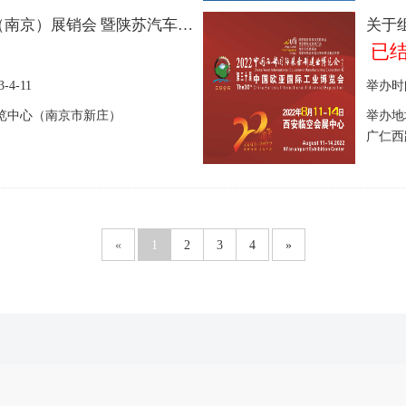
关于举办陕西名特产品（南京）展销会 暨陕苏汽车产业链协作对接会的通知
已
3-4-11
举办时
览中心（南京市新庄）
举办地
广仁西
«
1
2
3
4
»