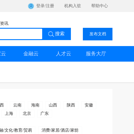
登录
/
注册
机构入驻
帮助中心
资讯
发布文档
家云
金融云
人才云
服务大厅
西
云南
海南
山西
陕西
安徽
上海
北京
广东
融/文化/教育/贸易
消费/家居/酒店/家纺