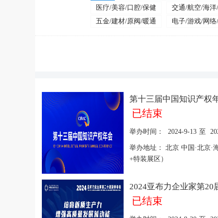
医疗/美容/口腔/保健
交通/航空/海洋
五金/建材/原阀/暖通
电子/游戏/网络
第十三届中国知识产权
已结束
举办时间：
2024-9-13
至
20
举办地址：
北京 中国·北京
+特装展区）
已结束